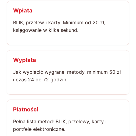
Wpłata
BLIK, przelew i karty. Minimum od 20 zł,
księgowanie w kilka sekund.
Wypłata
Jak wypłacić wygrane: metody, minimum 50 zł
i czas 24 do 72 godzin.
Płatności
Pełna lista metod: BLIK, przelewy, karty i
portfele elektroniczne.