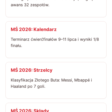
awans 32 zespołów.
MŚ 2026: Kalendarz
Terminarz ćwierćfinałów 9–11 lipca i wyniki 1/8
finału.
MŚ 2026: Strzelcy
Klasyfikacja Złotego Buta: Messi, Mbappé i
Haaland po 7 goli.
MŚ 2026: Składy