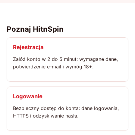
Poznaj HitnSpin
Rejestracja
Załóż konto w 2 do 5 minut: wymagane dane,
potwierdzenie e-mail i wymóg 18+.
Logowanie
Bezpieczny dostęp do konta: dane logowania,
HTTPS i odzyskiwanie hasła.