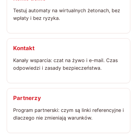
Testuj automaty na wirtualnych żetonach, bez
wpłaty i bez ryzyka.
Kontakt
Kanały wsparcia: czat na żywo i e-mail. Czas
odpowiedzi i zasady bezpieczeństwa.
Partnerzy
Program partnerski: czym są linki referencyjne i
dlaczego nie zmieniają warunków.